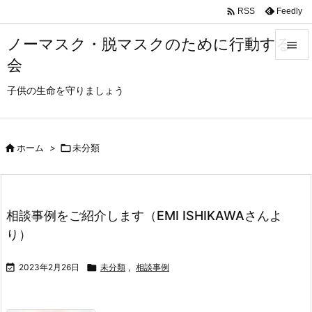

Feedly
RSS
ノーマスク・脱マスクのために行動する

会

メニュ
子供の生命を守りましょう

サイド


ホーム
>

未分類
前へ

次へ
相談事例をご紹介します（EMI ISHIKAWAさんよ

検索
り）

2023年2月26日

未分類
,
相談事例