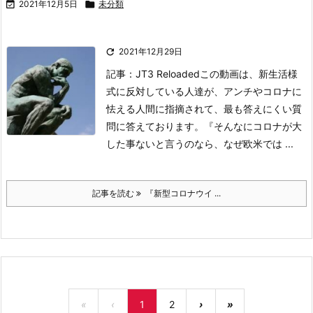

2021年12月5日

未分類

2021年12月29日
記事：JT3 Reloaded
この動画は、新生活様
式に反対している人達が、アンチやコロナに
怯える人間に指摘されて、最も答えにくい質
問に答えております。
『そんなにコロナが大
した事ないと言うのなら、なぜ欧米では ...
記事を読む
『新型コロナウイ ...
«
‹
1
2
›
»