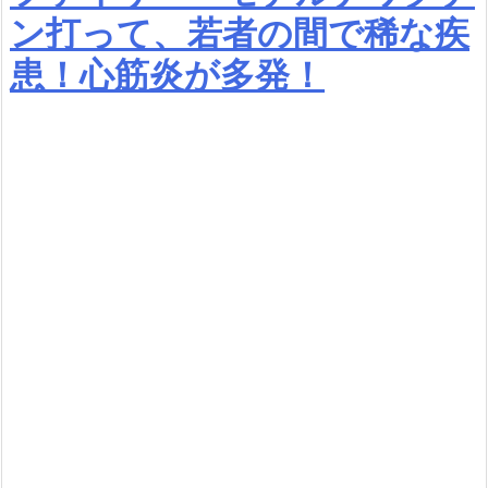
ン打って、若者の間で稀な疾
患！心筋炎が多発！