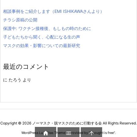
相談事例をご紹介します（EMI ISHIKAWAさんより）
チラシ原稿の公開
保護中: ワクチン接種後、もしもの時のために
子どもたちから聞く、心配になる生の声
マスクの効果・影響についての最新研究
最近のコメント
に
たろう
より
Copyright ©
2026
ノーマスク・脱マスクのために行動する会
All Rights Reserved.



WordPress Luxeritas Theme is provided by "
Thought is free
".