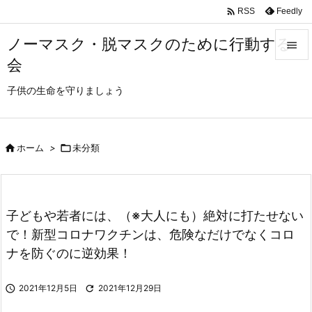

Feedly
RSS
ノーマスク・脱マスクのために行動する

会

メニュ
子供の生命を守りましょう

サイド


ホーム
>

未分類
前へ

次へ
子どもや若者には、（※大人にも）絶対に打たせない

検索
で！新型コロナワクチンは、危険なだけでなくコロ
ナを防ぐのに逆効果！

2021年12月5日

2021年12月29日