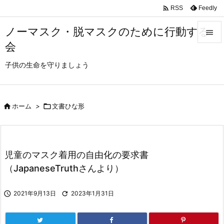

Feedly
RSS
ノーマスク・脱マスクのために行動する

会

メニュ
子供の生命を守りましょう

サイド


ホーム
>

文書ひな形
前へ

次へ
児童のマスク着用の自由化の要求書

検索
（JapaneseTruthさんより）

2021年9月13日

2023年1月31日