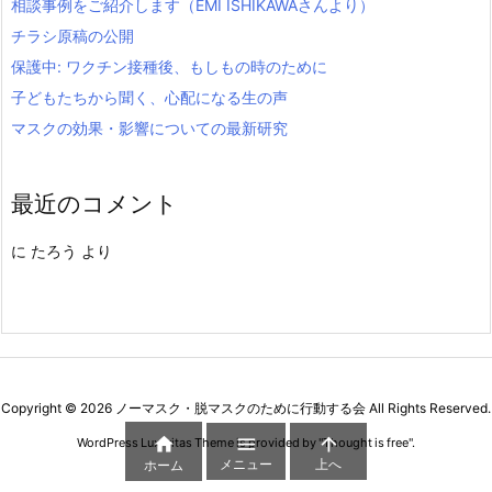
相談事例をご紹介します（EMI ISHIKAWAさんより）
チラシ原稿の公開
保護中: ワクチン接種後、もしもの時のために
子どもたちから聞く、心配になる生の声
マスクの効果・影響についての最新研究
最近のコメント
に
たろう
より
Copyright ©
2026
ノーマスク・脱マスクのために行動する会
All Rights Reserved.



WordPress Luxeritas Theme is provided by "
Thought is free
".
メニュー
上へ
ホーム