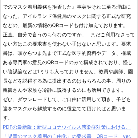
でのマスク着用義務を拒否した』事実やそれに至る理由に
なった、アイルランド保健局のマスクに関する正式な研究
などの、最新の情報のQRコードも付け加えております。
正直、自分で言うのも何なのですが… まだご利用なさって
ない方はこの要求書を使わない手はないと思います。要求
書は、頭からつま先まで正式な医学的資料やデータ、権威
ある専門家の意見のQRコードのみで構成されており、怪し
い陰謀論などは1ミリも入っておりません。教員や講師、園
長などを説得する為に提出するのはもちろんの事、周りの
親御さんや家族を冷静に説得するのにも活用できます。
ぜひ、ダウンロードして、ご自由に活用して頂き、子ども
達をマスクから解放するのに役立てて頂ければと思いま
す。
PDFの最新版：新型コロナウイルス感染症対策における、
「児童のマスク着用の自由化」の要求書 QRコード ver.